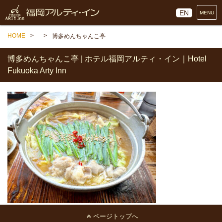
EN
MENU
HOME
博多めんちゃんこ亭
博多めんちゃんこ亭 | ホテル福岡アルティ・イン｜Hotel
Fukuoka Arty Inn
ページトップへ