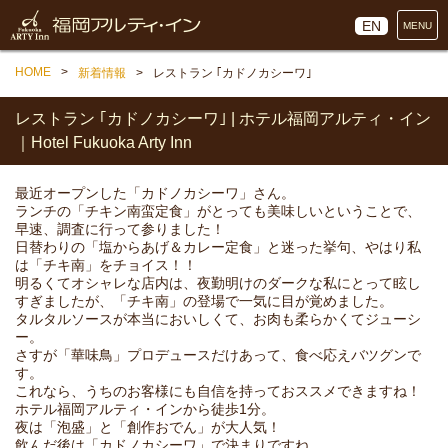
EN
MENU
HOME
新着情報
レストラン ｢カドノカシーワ｣
レストラン ｢カドノカシーワ｣ | ホテル福岡アルティ・イン
｜Hotel Fukuoka Arty Inn
最近オープンした「カドノカシーワ」さん。
ランチの「チキン南蛮定食」がとっても美味しいということで、
早速、調査に行って参りました！
日替わりの「塩からあげ＆カレー定食」と迷った挙句、やはり私
は「チキ南」をチョイス！！
明るくてオシャレな店内は、夜勤明けのダークな私にとって眩し
すぎましたが、「チキ南」の登場で一気に目が覚めました。
タルタルソースが本当においしくて、お肉も柔らかくてジューシ
ー。
さすが「華味鳥」プロデュースだけあって、食べ応えバツグンで
す。
これなら、うちのお客様にも自信を持っておススメできますね！
ホテル福岡アルティ・インから徒歩1分。
夜は「泡盛」と「創作おでん」が大人気！
飲んだ後は「カドノカシーワ」で決まりですね。