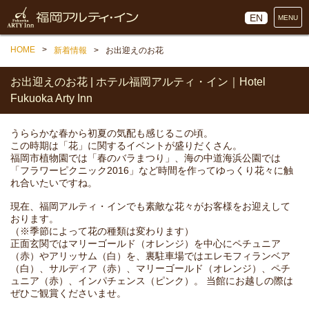
EN
MENU
HOME
新着情報
お出迎えのお花
お出迎えのお花 | ホテル福岡アルティ・イン｜Hotel
Fukuoka Arty Inn
うららかな春から初夏の気配も感じるこの頃。
この時期は「花」に関するイベントが盛りだくさん。
福岡市植物園では「春のバラまつり」、海の中道海浜公園では
「フラワーピクニック2016」など時間を作ってゆっくり花々に触
れ合いたいですね。
現在、福岡アルティ・インでも素敵な花々がお客様をお迎えして
おります。
（※季節によって花の種類は変わります）
正面玄関ではマリーゴールド（オレンジ）を中心にペチュニア
（赤）やアリッサム（白）を、裏駐車場ではエレモフィランベア
（白）、サルディア（赤）、マリーゴールド（オレンジ）、ペチ
ュニア（赤）、インパチェンス（ピンク）。 当館にお越しの際は
ぜひご観賞くださいませ。