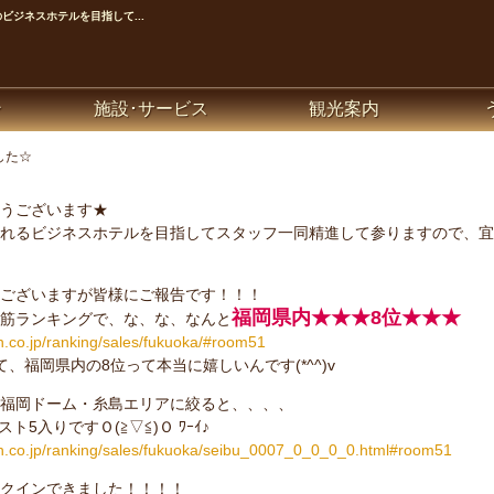
ジネスホテルを目指して...
ン
施設･サービス
観光案内
した☆
うございます★
れるビジネスホテルを目指してスタッフ一同精進して参りますので、宜
ございますが皆様にご報告です！！！
福岡県内★★★8位★★★
筋ランキングで、な、な、なんと
ten.co.jp/ranking/sales/fukuoka/#room51
、福岡県内の8位って本当に嬉しいんです(*^^)v
福岡ドーム・糸島エリアに絞ると、、、、
スト5入りですＯ(≧▽≦)Ｏ ﾜｰｲ♪
ten.co.jp/ranking/sales/fukuoka/seibu_0007_0_0_0_0.html#room51
クインできました！！！！