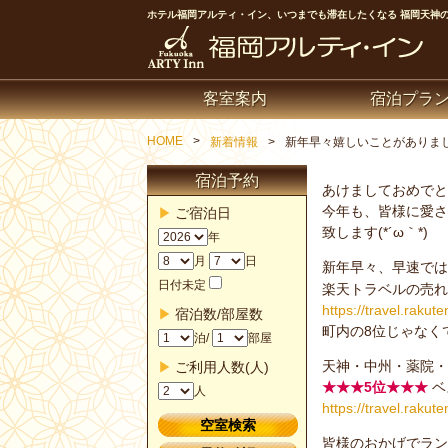
ホテル福岡アルティ・イン、いつまでも滞在したくなる 福岡天神のビ
客室案内
宿泊プラ
HOME
新着情報
新年早々嬉しいことがありま
宿泊予約
あけましておめでと
今年も、皆様に愛さ
ご宿泊日
致します(*´ω｀*)
年
月
日
新年早々、早速では
日付未定
楽天トラベルの売れ
https://travel.raku
宿泊数/部屋数
町内の8位じゃなくて
泊/
部屋
天神・中州・薬院・
ご利用人数(人)
★★★5位★★★
ベ
人
https://travel.raku
皆様のおかげでラン