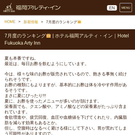
EN
MENU
HOME
新着情報
7月度のランキング
7月度のランキング
| ホテル福岡アルティ・イン｜Hotel
Fukuoka Arty Inn
夏も本番ですね。
最近は、毎日お酢を飲むようにしています。
今は、様々な味のお酢が販売されているので、飽きる事無く続け
られそうです。
お酢の種類にもよりますが、基本的にお酢は体を冷やす作用があ
るそうです。
まさに夏にぴったり!!!
夏に、お酢を使ったメニューが多いのが頷けます。
栄養面でも、クエン酸や、アミノ酸などの栄養素がたっぷり含ま
れています。
食欲増進や、疲労回復、血圧や血糖値を下げてくれたり、内臓脂
肪を減らす効果もあるとか。
但し、空腹時はなるべく避ける様にして下さい。胃が荒れてしま
う可能性がありますので。