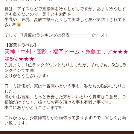
夏は、アイスなどで直接体を冷やしがちですが、あまり冷やしす
ぎも良くないので、是非ともお酢を!
牛乳や、豆乳、炭酸で割ったりして美味しく夏バテ防止されて下
さい!!!
そして、7月度のランキングの発表ーーーーーですっ!!!
【楽天トラベル】
天神・中州・薬院・福岡ドーム・糸島エリア★★★
第5位★★★
先月より、1位ランクダウンとなりましたが、それでも、5位にラ
ンクインです!!!!
ありがとうございます♪
口コミ評価が、実は一番高いという事も、私たちの励みになりま
した。
温かいお言葉、もっと改善した方がいいという貴重なご意見、ご
宿泊だけでなく、様々なお声を頂ける事も有難い事です。
本当にありがとうございます!!!!
これからも、少数陣営ながら頑張って参りますので、宜しくお願
い致します。