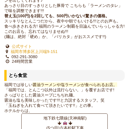
ンを出してくれます♪
あっさり目のすっきりとした豚骨で こちらも「ラーメンのタレ」
で味を調整できます!!!
替え玉(100円)を2回しても、500円いかない!驚きの価格。
スッキリなとんこつだから、夜中や朝でもいける!!!とのお声も。
食べ歩きされる方! 福岡のラーメン制覇を目論んでいらっしゃる方!
このお店も、忘れてはなりませぬ!!!
(麺は、絶対「硬め」か、「バリカタ」がおススメです!!)
公式サイト
福岡市博多区上川端9-151
092-291-3080
24時間営業
とら食堂
福岡では珍しい
醤油ラーメンや塩ラーメンが食べられるお店。
「福岡では、とんこつ以外は流行らない。」を覆すお店です!
さっぱりとした醤油スープにちぢれ麺。
醤油も塩も美味しかったです!!!と力説するスタッフ。笑
「玉ねぎを入れて食べて頂きたいです!!」との事。
ホテルからは、
地下鉄七隈線(天神南駅)
(5つ目)六本松駅下車