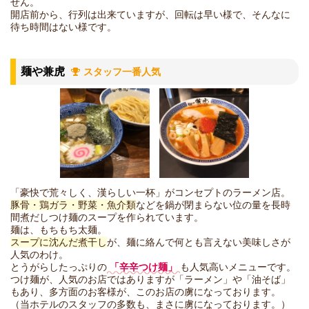
せん。
開店前から、行列は出来ていますが、回転は早い様で、そんなに
待ち時間はない様です。
麺や兼虎
スタッフ一番人気
「豪快で荒々しく、漢らしい一杯」がコンセプトのラーメン店。
豚骨・鶏ガラ・野菜・魚介類
などを鍋が閉まらない位の量を長時
間煮だしつけ麺のスープを作られています。
麺は、もちもち太麺。
スープに沈んだ煮干し
が、麺に絡んで何とも言えない美味しさが
人気のわけ。
とうがらしたっぷりの
「辛辛つけ麺」
も人気高いメニューです。
つけ麺が、人気のお店ではありますが「ラーメン」や「油そば」
もあり、多方面のお客様が、このお店の虜になっております。
（当ホテルのスタッフの多数も、まさに虜になっております。）