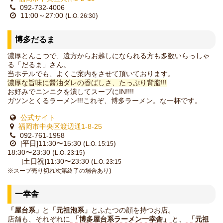
092-732-4006
11:00～27:00 (
)
L.O. 26:30
博多だるま
濃厚とんこつで、遠方からお越しになられる方も多数いらっしゃ
る「だるま」さん。
当ホテルでも、よくご案内をさせて頂いております。
濃厚な旨味に醤油ダレの香ばしさ、たっぷり背脂!!!
お好みでニンニクを潰してスープにIN!!!!
ガツンとくるラーメン!!!これぞ、博多ラーメン。な一杯です。
公式サイト
福岡市中央区渡辺通1-8-25
092-761-1958
[平日]11:30〜15:30 (
)
L.O. 15:15
18:30〜23:30 (
)
L.O. 23:15
[土日祝]11:30〜23:30 (
L.O. 23:15
)
※スープ売り切れ次第終了の場合あり
一幸舎
「屋台系」
と
「元祖泡系」
とふたつの顔を持つお店。
店舗も、それぞれに
「博多屋台系ラーメン一幸舎」
と、
「元祖