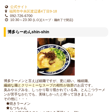
公式サイト
福岡市中央区渡辺通4丁目9-18
092-726-6700
10:30～23:30 (
)(
)
L.O.
スープ・麺終了で閉店
博多らーめんshin-shin
博多ラーメンと言えば細麺ですが、更に細い、極細麺。
繊細な麺とクリーミーなスープの相性が抜群
のお店です。
臭みやエグみを、しっかり取り覗かれている為、とんこつラーメ
ンが苦手なかたでも、美味しかったと仰って頂きました♪
その他に・・・
焼きラーメン
もつちゃん