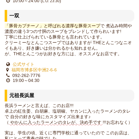
10:00～24:00 (
)
L.O. 23:30
一双
「豚骨カプチーノ」と呼ばれる濃厚な豚骨スープ
で 煮込み時間や
濃度の違う3つの寸胴のスープをブレンドして作られいます!
丁寧に仕上げられている豚骨とも言われています。
クリーミーなとんこつスープではありますが THEとんこつなニオ
イもあり、好き嫌いは分かれるかも知れません。
が、THEとんこつがお好きな方には、オススメなお店です。
公式サイト
福岡市博多区中洲2-6-6
092-262-7776
19:00～04:30
元祖長浜屋
長浜ラーメンと言えば、このお店!!!
卓上の紅生姜、白胡麻、塩胡椒、ヤカンに入ったラーメンのタレ
で 自分の好きな味にカスタマイズ出来ます♪
（
やかんに入ったラーメンのタレが、決め手です
!!!お忘れなく）
実は、学生の頃、近くに専門学校に通っていたので このお店は、
私にとって青春の味でした。