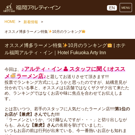
EN
MENU
HOME
新着情報
オススメ博多ラーメン特集
10月のランキング
オススメ博多ラーメン特集
10月のランキング
| ホテ
ル福岡アルティ・イン｜Hotel Fukuoka Arty Inn
♪アルティ・イン
スタッフに聞く!オスス
今回は、
メ
ラーメン店♪
と題してお送りさせて頂きます!!!
投票でランキング方式にしようかと思ったのですが、結構意見が
分かれている事と、オススメは1店舗ではなくザクザク出て来たた
め、ランキングではなくお店や味に焦点を合わせてお伝えしま
す。
とは言いつつ、若手のスタッフに人気だったラーメン店!!!!
第1位の
お店が【兼虎】さんでした!!!
「ラーメンというか、つけ麺なんですが・・・」と切り出しなが
らも、みんな
【兼虎】さん
の名前を挙げていました。
いつもお店の前は行列が出来ている、今一番熱いお店かも知れま