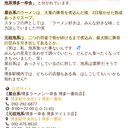
泡系博多一幸舎」
と分かれています。
屋台系
のラーメンは、大量の豚骨を煮込んだ後、2日寝かせた熟成
あっさりスープ。
スタッフの声としては、「ラーメン好きは、みんな好きな味」と
力説していました!!!!笑
元祖泡系
は、二つの羽釜で骨が砕けるまで煮込み、最大限に豚骨
の甘みを引き出してあるとか。
（実は、私、泡系食べた事ないんです…
みんなの意見と合わせて調べていたら、どんどん食べたくなって
きちゃいました。笑）
屋台系は、あっさりしているのに対して、泡系は濃厚!だそうで
す。
博多駅構内では、どちらの店舗もある為、はしごしてもいいかも
知れません!!
公式サイト
【
屋台系
/博多ラーメン一幸舎 博多一番街店】
博多駅中央街1-1 博多一番街
092-292-6877
8:00〜22:00 (
)
L.O. 21:45
【
元祖泡系
/博多一幸舎 博多デイトス店】
博多駅中央街1-1 博多一番街
092-475-8510