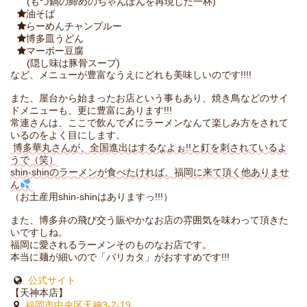
(もつ鍋の締めのちゃんぽんを再現した一杯)
油そば
らーめんチャンプルー
博多皿うどん
マーボー豆腐
(隠し味は豚骨スープ)
など、メニューが豊富なうえにどれも美味しいのです!!!!
また、屋台から始まったお店という事もあり、焼き鳥などのサイ
ドメニューも、更に豊富にあります!!!
常連さんは、ここで飲んで〆にラーメンなんて楽しみ方をされて
いるのをよく目にします。
博多華丸さんが、全国進出はするなよぉ!!と釘を刺されているよ
うで（笑）
shin-shinのラーメンが食べたければ、福岡に来て頂く他ありませ
ん
（お土産用shin-shinはありますっ!!!）
また、博多弁の飛び交う賑やかなお店の雰囲気を味わって頂きた
いですしね。
福岡に愛されるラーメンそのものなお店です。
本当に麺が細いので「バリカタ」がおすすめです!!!
公式サイト
【天神本店】
福岡市中央区天神3-2-19