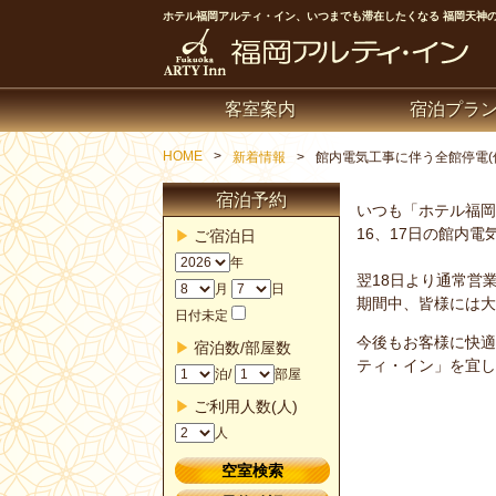
ホテル福岡アルティ・イン、いつまでも滞在したくなる 福岡天神のビ
客室案内
宿泊プラ
HOME
新着情報
館内電気工事に伴う全館停電(
宿泊予約
いつも「ホテル福岡
16、17日の館内
ご宿泊日
年
翌18日より通常営
月
日
期間中、皆様には大
日付未定
今後もお客様に快適
宿泊数/部屋数
ティ・イン」を宜し
泊/
部屋
ご利用人数(人)
人