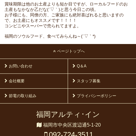
賞味期限は他のお土産よりも短か目ですが、ローカルフードのお
土産もなかなか乙だな(´▽｀)と思う今日この頃。
お子様にも、同僚の方、ご家族にも絶対喜ばれると思いますの
で、お土産にもオススメです！！！！
コンビニやスーパーで売られてますよ。
福岡のソウルフード、食べてみらんね～(´▽｀*)
ページトップへ
お問い合わせ
Q＆A
会社概要
スタッフ募集
節電の取り組み
プライバシーポリシー
福岡アルティ･イン
福岡市中央区渡辺通5-1-20
092-724-3511