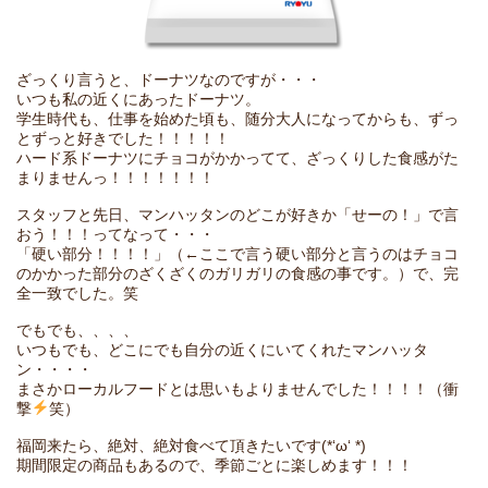
ざっくり言うと、ドーナツなのですが・・・
いつも私の近くにあったドーナツ。
学生時代も、仕事を始めた頃も、随分大人になってからも、ずっ
とずっと好きでした！！！！！
ハード系ドーナツにチョコがかかってて、ざっくりした食感がた
まりませんっ！！！！！！！
スタッフと先日、マンハッタンのどこが好きか「せーの！」で言
おう！！！ってなって・・・
「硬い部分！！！！」（←ここで言う硬い部分と言うのはチョコ
のかかった部分のざくざくのガリガリの食感の事です。）で、完
全一致でした。笑
でもでも、、、、
いつもでも、どこにでも自分の近くにいてくれたマンハッタ
ン・・・・
まさかローカルフードとは思いもよりませんでした！！！！（衝
撃
笑）
福岡来たら、絶対、絶対食べて頂きたいです(*‘ω‘ *)
期間限定の商品もあるので、季節ごとに楽しめます！！！