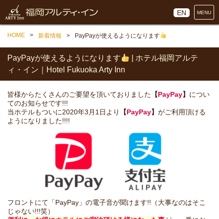
EN
MENU
HOME
新着情報
PayPayが使えるようになります
PayPayが使えるようになります
| ホテル福岡アルテ
ィ・イン｜Hotel Fukuoka Arty Inn
皆様からたくさんのご要望を頂いておりました
【
PayPay
】
につい
てのお知らせです!!!
当ホテルもついに2020年3月1日より
【
PayPay
】
がご利用頂ける
ようになりました!!!!
フロントにて「PayPay」の電子音が聞けます!!（大事なのはそこ
じゃない!!!笑）