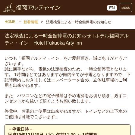
EN
MENU
HOME
新着情報
法定検査による一時全館停電のお知らせ
法定検査による一時全館停電のお知らせ | ホテル福岡アル
ティ・イン｜Hotel Fukuoka Arty Inn
いつも「福岡アルティ・イン」をご愛顧頂き、誠にありがとうご
ざいます。
誠に勝手ながら、電気の法定検査のため、一時全館停電となりま
す。
1時間ほどではありますが館内全てが停電となりますので、下
記時間内におきましてはエレベーターを含め、立体駐車場のご利
用も出来かねます。
また、パソコンなどの電子機器は予め電源をお切り頂き、必ずコ
ンセントから抜いて頂くようお願い致します。
停電中、お湯のご使用は出来かねますが、トイレなどの上下水の
ご使用は可能でございます。
＝停電日時＝
平成30年12月26日（水）午前11:30 ～ 1時間程