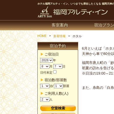
ホテル福岡アルティ・イン、いつまでも滞在したくなる 福岡天神のビ
客室案内
宿泊プラ
HOME
新着情報
ホタル
宿泊予約
6月といえば「ホタ
天神から車で80分
ご宿泊日
年
福岡市唐人町の「妙
月
日
初夏の訪れを告げる
日付未定
※日没の19:00～2
宿泊数/部屋数
泊/
部屋
また、糸島の「白糸
ご利用人数(人)
人