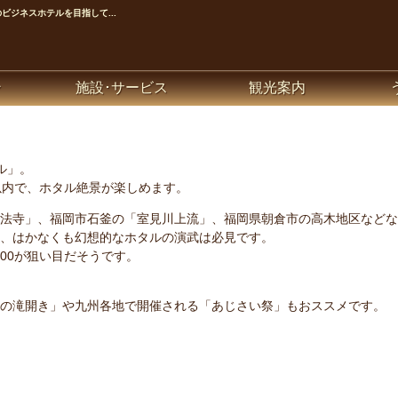
ジネスホテルを目指して...
ン
施設･サービス
観光案内
ル」。
以内で、ホタル絶景が楽しめます。
法寺」、福岡市石釜の「室見川上流」、福岡県朝倉市の高木地区などな
、はかなくも幻想的なホタルの演武は必見です。
1:00が狙い目だそうです。
の滝開き」や九州各地で開催される「あじさい祭」もおススメです。