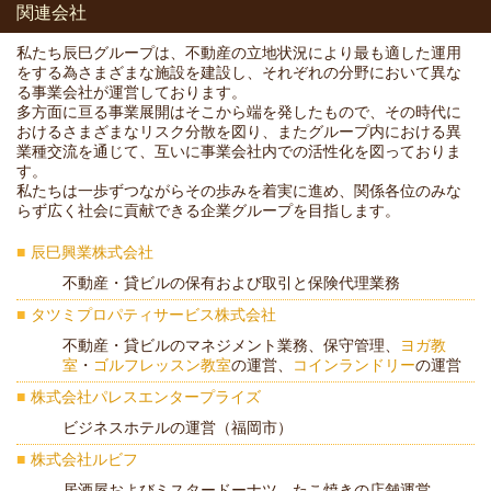
関連会社
私たち辰巳グループは、不動産の立地状況により最も適した運用
をする為さまざまな施設を建設し、それぞれの分野において異な
る事業会社が運営しております。
多方面に亘る事業展開はそこから端を発したもので、その時代に
おけるさまざまなリスク分散を図り、またグループ内における異
業種交流を通じて、互いに事業会社内での活性化を図っておりま
す。
私たちは一歩ずつながらその歩みを着実に進め、関係各位のみな
らず広く社会に貢献できる企業グループを目指します。
辰巳興業株式会社
不動産・貸ビルの保有および取引と保険代理業務
タツミプロパティサービス株式会社
不動産・貸ビルのマネジメント業務、保守管理、
ヨガ教
室
・
ゴルフレッスン教室
の運営、
コインランドリー
の運営
株式会社パレスエンタープライズ
ビジネスホテルの運営（福岡市）
株式会社ルビフ
居酒屋およびミスタードーナツ、たこ焼きの店舗運営