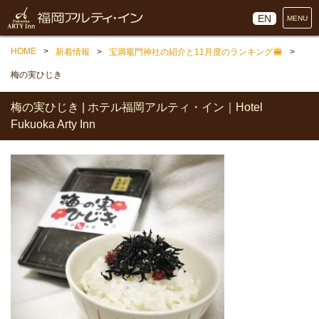
EN
MENU
HOME
新着情報
宝満竈門神社の紹介と11月度のランキング
梅の実ひじき
梅の実ひじき | ホテル福岡アルティ・イン｜Hotel
Fukuoka Arty Inn