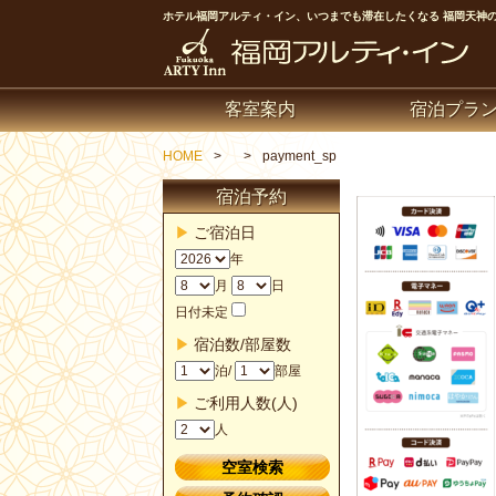
ホテル福岡アルティ・イン、いつまでも滞在したくなる 福岡天神のビ
客室案内
宿泊プラ
HOME
payment_sp
宿泊予約
ご宿泊日
年
月
日
日付未定
宿泊数/部屋数
泊/
部屋
ご利用人数(人)
人